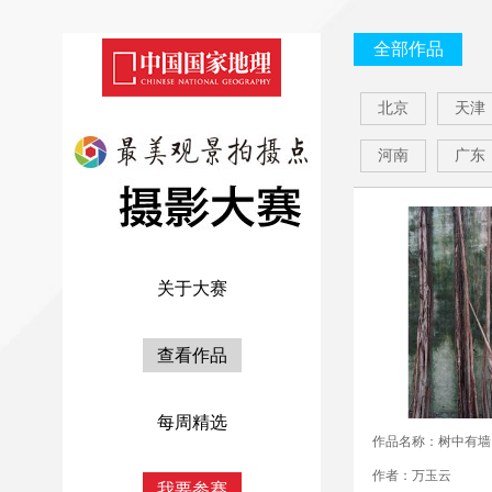
全部作品
北京
天津
河南
广东
关于大赛
查看作品
每周精选
作品名称：树中有墙
作者：万玉云
我要参赛