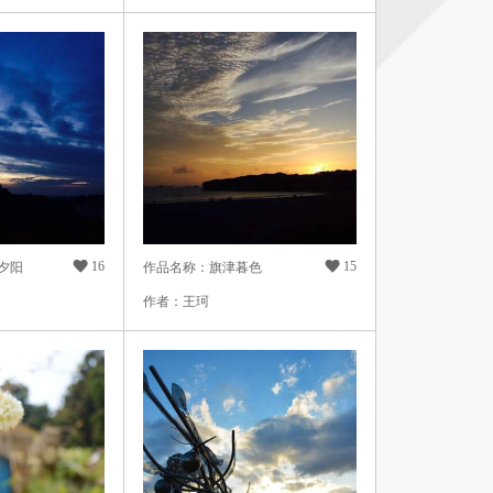

16

15
夕阳
作品名称：旗津暮色
作者：王珂