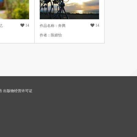

14

14
忆
作品名称：奔腾
作者：陈婧怡
9号 出版物经营许可证