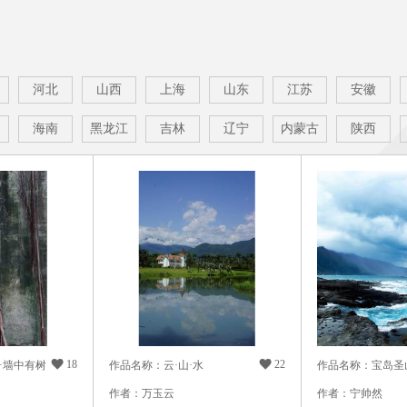
河北
山西
上海
山东
江苏
安徽
海南
黑龙江
吉林
辽宁
内蒙古
陕西

18

22
·墙中有树
作品名称：云·山·水
作品名称：宝岛圣
作者：万玉云
作者：宁帅然