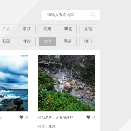
江西
浙江
福建
湖北
湖南
新疆
甘肃
台湾
香港
澳门

15

13
山
作品名称：太鲁阁峡谷
作者：李淳