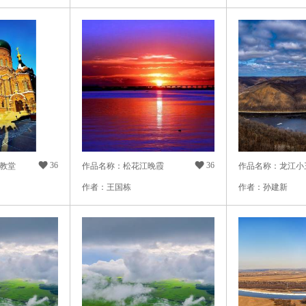

36

36
教堂
作品名称：松花江晚霞
作品名称：龙江小
作者：王国栋
作者：孙建新