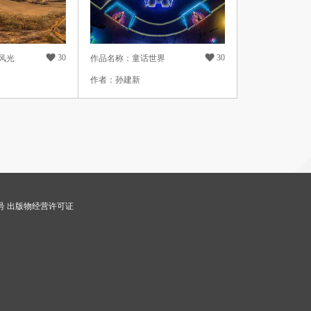

30

30
风光
作品名称：童话世界
作者：孙建新
9号 出版物经营许可证