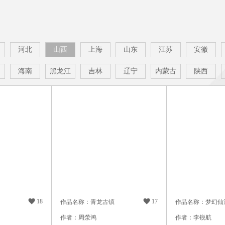
河北
山西
上海
山东
江苏
安徽
海南
黑龙江
吉林
辽宁
内蒙古
陕西

18

17
作品名称：青龙古镇
作品名称：梦幻仙
作者：周滎鸿
作者：李锐航