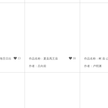

13

16
海舌日出
作品名称：夏县禹王庙
作品名称：树 庙 
作者：吕向前
作者：卢明渊