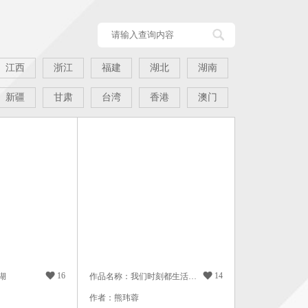
江西
浙江
福建
湖北
湖南
新疆
甘肃
台湾
香港
澳门

16

14
湖
作品名称：我们时刻都生活在美景里
作者：熊玮蓉