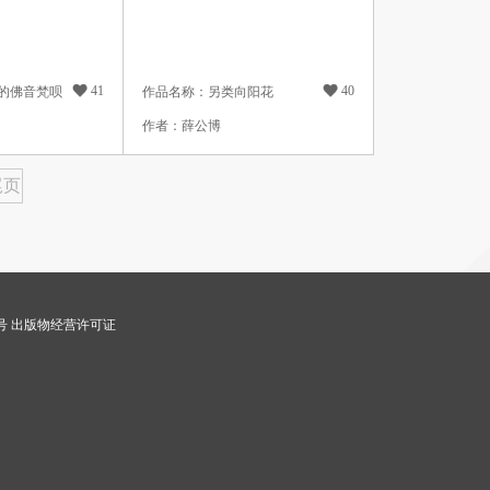

41

40
的佛音梵呗
作品名称：另类向阳花
作者：薛公博
尾页
9号 出版物经营许可证