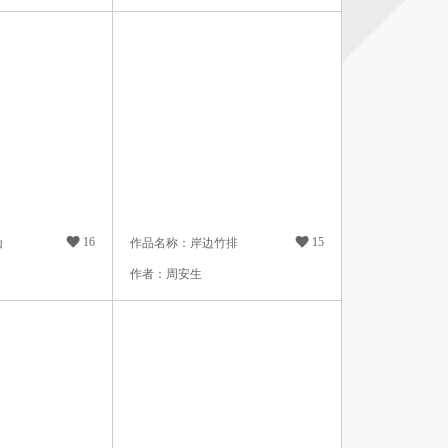

16

15
山
作品名称：岸边竹排
作者：周安生