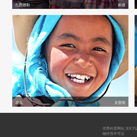
扎西德勒
郝捷
花儿
关晋明
优秀科普网站 京ICP证09
物经营许可证