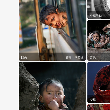
业精于勤
回头
作者：
李若渔
喜悦
凝视