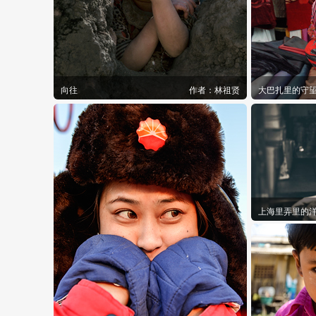
向往
作者：
林祖贤
大巴扎里的守
上海里弄里的