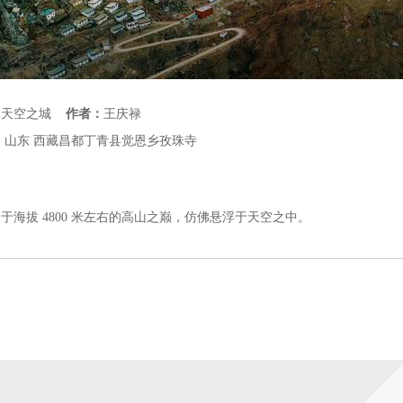
：
天空之城
作者：
王庆禄
：
山东
西藏昌都丁青县觉恩乡孜珠寺
：
于海拔 4800 米左右的高山之巅，仿佛悬浮于天空之中。