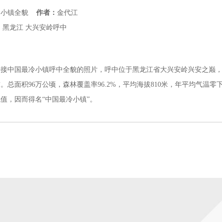
：
小镇全貌
作者：
金代江
：
黑龙江
大兴安岭呼中
：
拼接中国最冷小镇呼中全貌的照片，呼中位于黑龙江省大兴安岭兴安之巅
。总面积96万公顷，森林覆盖率96.2%，平均海拔810米，年平均气温零下
值，因而得名“中国最冷小镇”。