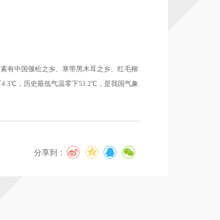
分享到：
28

，素有中国偃松之乡、寒带黑木耳之乡、红毛柳
4.3℃，历史最低气温零下53.2℃，是我国气象
分享到：