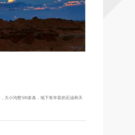
分享到：
138

，大小沟壑500多条，地下有丰富的石油和天