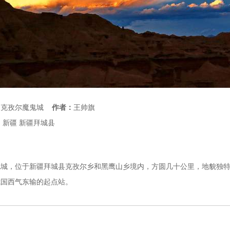
：
克孜尔魔鬼城
作者：
王帅旗
：
新疆
新疆拜城县
：
城，位于新疆拜城县克孜尔乡和黑鹰山乡境内，方圆几十公里，地貌独特
我国西气东输的起点站。